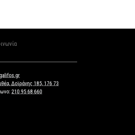
οινωνία
alifos.gr
ιθέα, Δοϊράνης 185, 176 73
φωνο:
210 95 68 660