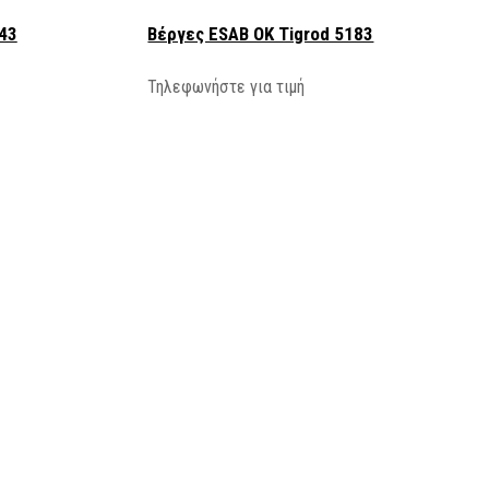
43
Βέργες ESAB OK Tigrod 5183
Τηλεφωνήστε για τιμή