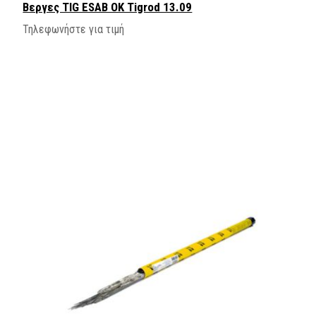
Βεργες ΤIG ESAB OK Tigrod 13.09
Τηλεφωνήστε για τιμή