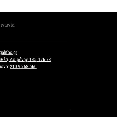
οινωνία
alifos.gr
ιθέα, Δοϊράνης 185, 176 73
φωνο:
210 95 68 660