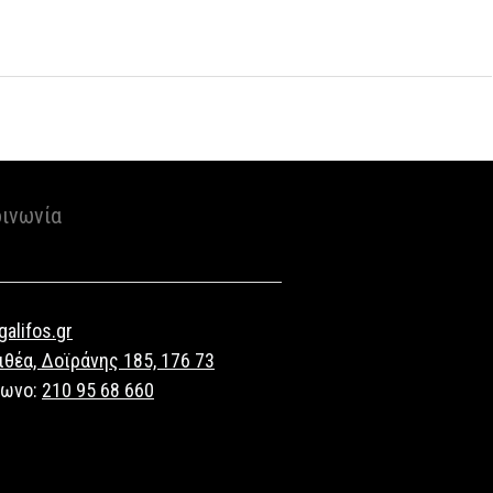
οινωνία
alifos.gr
ιθέα, Δοϊράνης 185, 176 73
φωνο:
210 95 68 660