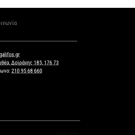
οινωνία
alifos.gr
ιθέα, Δοϊράνης 185, 176 73
φωνο:
210 95 68 660
© 2026 Galifos