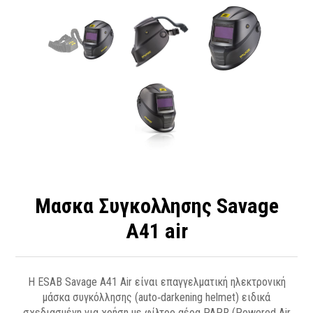
Μασκα Συγκολλησης Savage
A41 air
Η ESAB Savage A41 Air είναι επαγγελματική ηλεκτρονική
μάσκα συγκόλλησης (auto‑darkening helmet) ειδικά
σχεδιασμένη για χρήση με φίλτρο αέρα PAPR (Powered Air