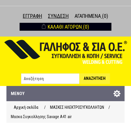
ΕΓΓΡΑΦΉ
ΣΎΝΔΕΣΗ
ΑΓΑΠΗΜΈΝΑ
(0)
ΚΑΛΆΘΙ ΑΓΟΡΏΝ
(0)
ΑΝΑΖΉΤΗΣΗ
ΜΕΝΟΎ
Αρχική σελίδα
/
ΜΑΣΚΕΣ ΗΛΕΚΤΡΟΣΥΓΚΟΛΛΗΤΩΝ
/
Μασκα Συγκολλησης Savage A41 air