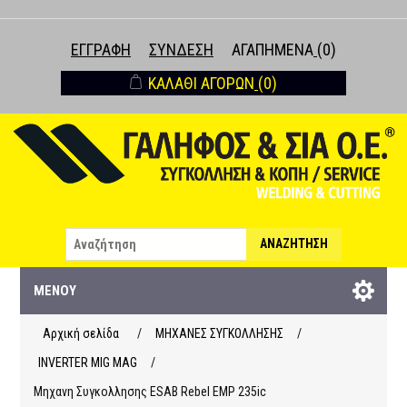
ΕΓΓΡΑΦΉ
ΣΎΝΔΕΣΗ
ΑΓΑΠΗΜΈΝΑ
(0)
ΚΑΛΆΘΙ ΑΓΟΡΏΝ
(0)
ΑΝΑΖΉΤΗΣΗ
ΜΕΝΟΎ
Αρχική σελίδα
/
ΜΗΧΑΝΕΣ ΣΥΓΚΟΛΛΗΣΗΣ
/
INVERTER MIG MAG
/
Μηχανη Συγκολλησης ΕSAB Rebel EMP 235ic