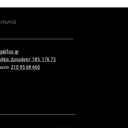
οινωνία
alifos.gr
ιθέα, Δοϊράνης 185, 176 73
φωνο:
210 95 68 660
© 2026 Galifos