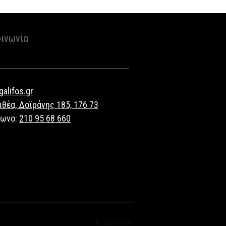
οινωνία
alifos.gr
ιθέα, Δοϊράνης 185, 176 73
φωνο:
210 95 68 660
© 2026 Galifos