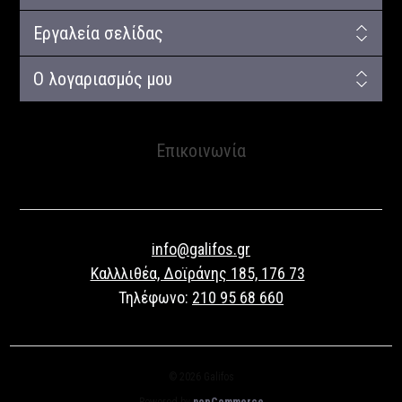
Εργαλεία σελίδας
Ο λογαριασμός μου
Επικοινωνία
info@galifos.gr
Καλλλιθέα, Δοϊράνης 185, 176 73
Τηλέφωνο:
210 95 68 660
© 2026 Galifos
Powered by
nopCommerce