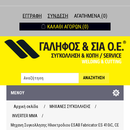
ΕΓΓΡΑΦΉ
ΣΎΝΔΕΣΗ
ΑΓΑΠΗΜΈΝΑ
(0)
ΚΑΛΆΘΙ ΑΓΟΡΏΝ
(0)
ΑΝΑΖΉΤΗΣΗ
ΜΕΝΟΎ
Αρχική σελίδα
/
ΜΗΧΑΝΕΣ ΣΥΓΚΟΛΛΗΣΗΣ
/
INVERTER MMA
/
Μηχανη Συγκολλησης Ηλεκτροδιου ESAB Fabricator ES 410iC, CE