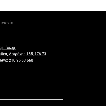
οινωνία
alifos.gr
ιθέα, Δοϊράνης 185, 176 73
φωνο:
210 95 68 660