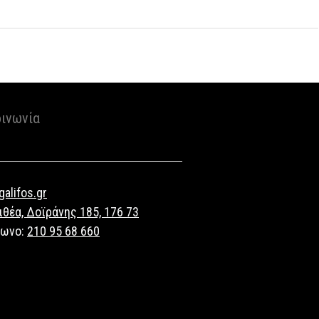
οινωνία
alifos.gr
ιθέα, Δοϊράνης 185, 176 73
φωνο:
210 95 68 660