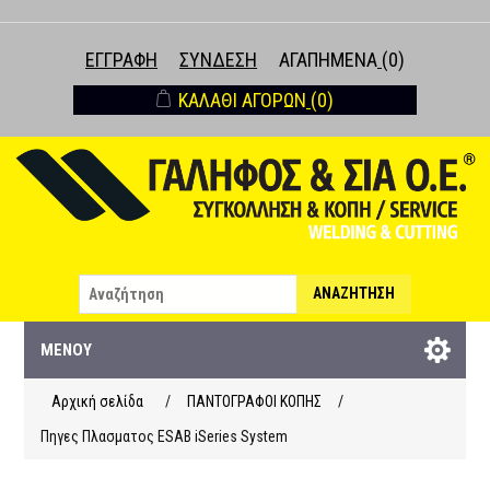
ΕΓΓΡΑΦΉ
ΣΎΝΔΕΣΗ
ΑΓΑΠΗΜΈΝΑ
(0)
ΚΑΛΆΘΙ ΑΓΟΡΏΝ
(0)
ΑΝΑΖΉΤΗΣΗ
ΜΕΝΟΎ
Αρχική σελίδα
/
ΠΑΝΤΟΓΡΑΦΟΙ ΚΟΠΗΣ
/
Πηγες Πλασματος ESAB iSeries System