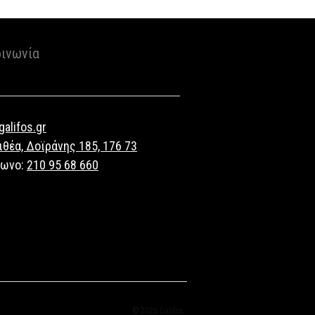
οινωνία
alifos.gr
ιθέα, Δοϊράνης 185, 176 73
φωνο:
210 95 68 660
© 2026 Galifos