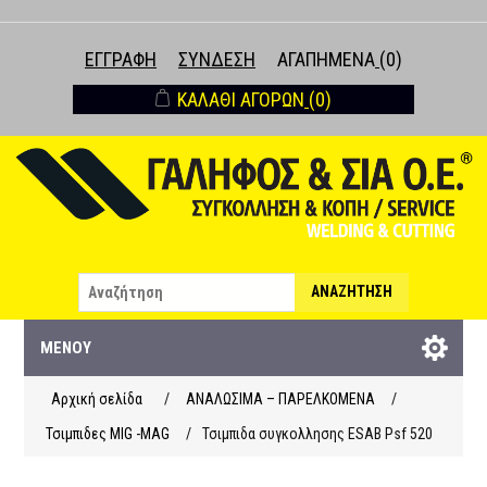
ΕΓΓΡΑΦΉ
ΣΎΝΔΕΣΗ
ΑΓΑΠΗΜΈΝΑ
(0)
ΚΑΛΆΘΙ ΑΓΟΡΏΝ
(0)
ΑΝΑΖΉΤΗΣΗ
ΜΕΝΟΎ
Αρχική σελίδα
/
ΑΝΑΛΩΣΙΜΑ – ΠΑΡΕΛΚΟΜΕΝΑ
/
Τσιμπιδες MIG -MAG
/
Τσιμπιδα συγκολλησης ΕSAB Psf 520