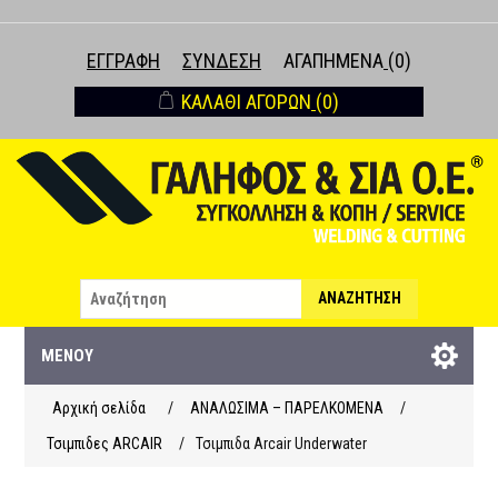
ΕΓΓΡΑΦΉ
ΣΎΝΔΕΣΗ
ΑΓΑΠΗΜΈΝΑ
(0)
ΚΑΛΆΘΙ ΑΓΟΡΏΝ
(0)
ΑΝΑΖΉΤΗΣΗ
ΜΕΝΟΎ
Αρχική σελίδα
/
ΑΝΑΛΩΣΙΜΑ – ΠΑΡΕΛΚΟΜΕΝΑ
/
Τσιμπιδες ARCAIR
/
Τσιμπιδα Arcair Underwater