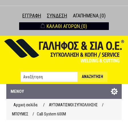
ΕΓΓΡΑΦΉ
ΣΎΝΔΕΣΗ
ΑΓΑΠΗΜΈΝΑ
(0)
ΚΑΛΆΘΙ ΑΓΟΡΏΝ
(0)
ΑΝΑΖΉΤΗΣΗ
ΜΕΝΟΎ
Αρχική σελίδα
/
ΑΥΤΟΜΑΤΙΣΜΟΙ ΣΥΓΚΟΛΛΗΣΗΣ
/
ΜΠΟΥΜΕΣ
/
CaB System 600M