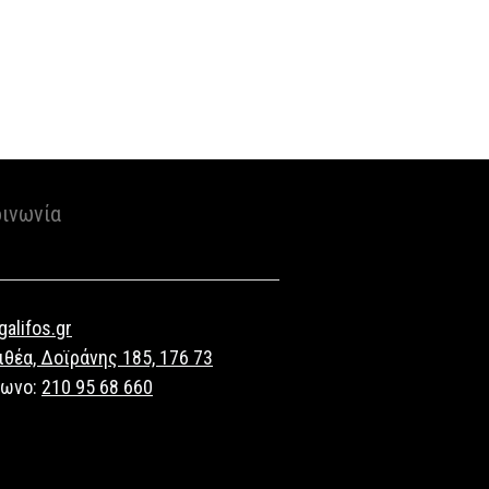
οινωνία
alifos.gr
ιθέα, Δοϊράνης 185, 176 73
φωνο:
210 95 68 660