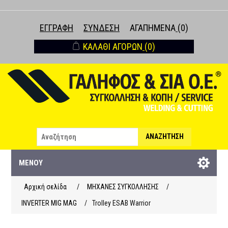
ΕΓΓΡΑΦΉ
ΣΎΝΔΕΣΗ
ΑΓΑΠΗΜΈΝΑ
(0)
ΚΑΛΆΘΙ ΑΓΟΡΏΝ
(0)
ΑΝΑΖΉΤΗΣΗ
ΜΕΝΟΎ
Αρχική σελίδα
/
ΜΗΧΑΝΕΣ ΣΥΓΚΟΛΛΗΣΗΣ
/
INVERTER MIG MAG
/
Trolley ESAB Warrior