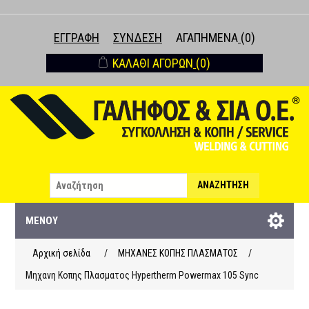
ΕΓΓΡΑΦΉ
ΣΎΝΔΕΣΗ
ΑΓΑΠΗΜΈΝΑ
(0)
ΚΑΛΆΘΙ ΑΓΟΡΏΝ
(0)
ΑΝΑΖΉΤΗΣΗ
ΜΕΝΟΎ
Αρχική σελίδα
/
ΜΗΧΑΝΕΣ ΚΟΠΗΣ ΠΛΑΣΜΑΤΟΣ
/
Μηχανη Κοπης Πλασματος Hypertherm Powermax 105 Sync