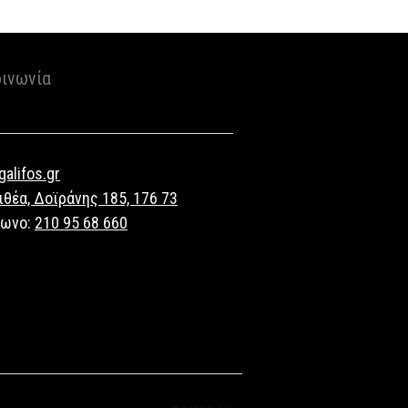
οινωνία
alifos.gr
ιθέα, Δοϊράνης 185, 176 73
φωνο:
210 95 68 660