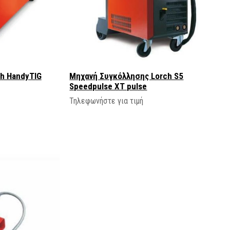
h HandyTIG
Μηχανή Συγκόλλησης Lorch S5
Speedpulse XT pulse
Τηλεφωνήστε για τιμή