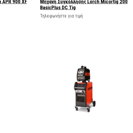
 APR 900 XF
Μηχανή Συγκόλλησης Lorch Micortig 200
BasicPlus DC Tig
Τηλεφωνήστε για τιμή