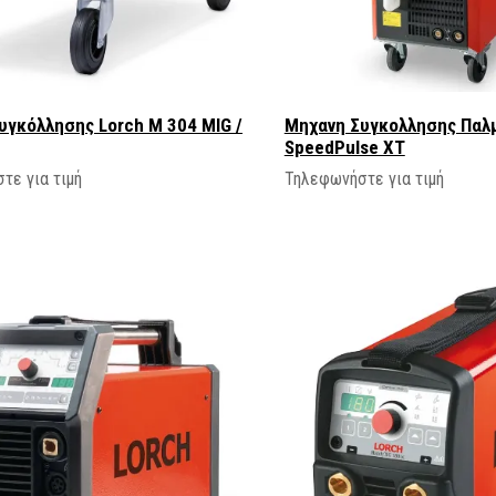
υγκόλλησης Lorch M 304 MIG /
Μηχανη Συγκολλησης Παλμ
SpeedPulse XT
τε για τιμή
Τηλεφωνήστε για τιμή