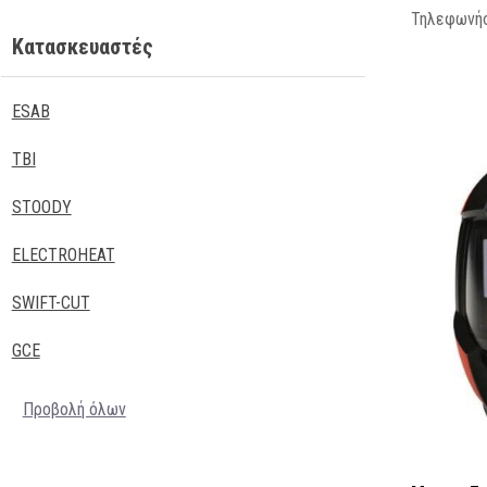
Τηλεφωνήσ
Κατασκευαστές
ESAB
TBI
STOODY
ELECTROHEAT
SWIFT-CUT
GCE
Προβολή όλων