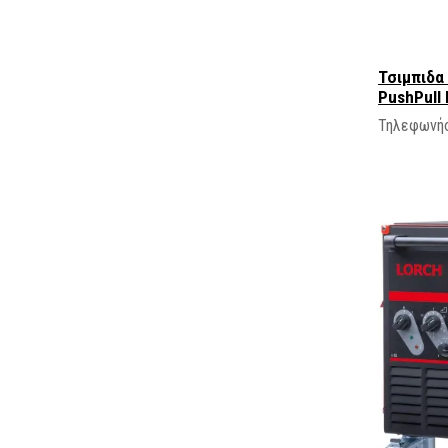
Τσιμπιδα
PushPull
Τηλεφωνήσ