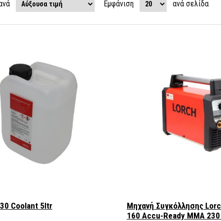
ανά
Εμφάνιση
ανά σελίδα
30 Coolant 5ltr
Μηχανή Συγκόλλησης Lorc
160 Accu-Ready MMA 230