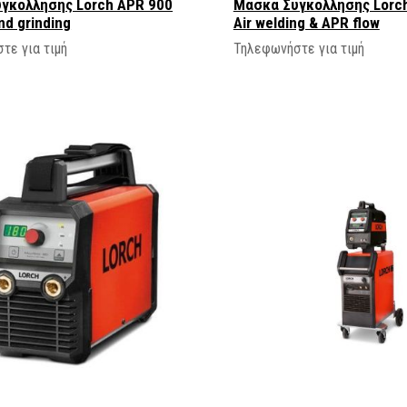
γκολλησης Lorch APR 900
Μασκα Συγκολλησης Lorch
nd grinding
Air welding & APR flow
τε για τιμή
Τηλεφωνήστε για τιμή